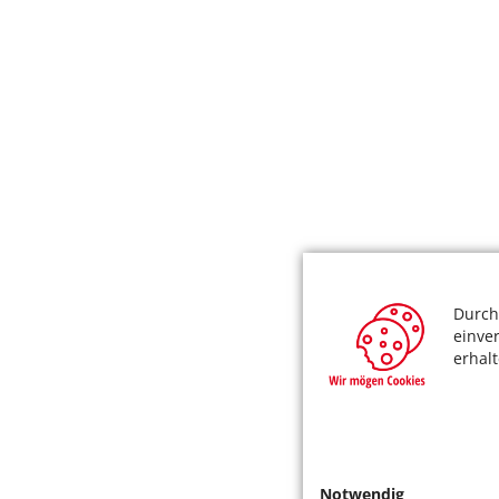
Durch
einve
erhal
Notwendig