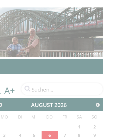
A+
A
AUGUST
2026
MO
DI
MI
DO
FR
SA
SO
1
2
3
4
5
6
7
8
9