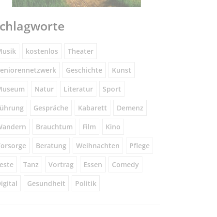
chlagworte
usik
kostenlos
Theater
eniorennetzwerk
Geschichte
Kunst
Museum
Natur
Literatur
Sport
ührung
Gespräche
Kabarett
Demenz
Wandern
Brauchtum
Film
Kino
orsorge
Beratung
Weihnachten
Pflege
este
Tanz
Vortrag
Essen
Comedy
igital
Gesundheit
Politik