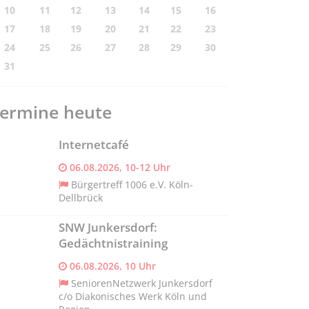
10
11
12
13
14
15
16
17
18
19
20
21
22
23
24
25
26
27
28
29
30
31
ermine heute
Internetcafé
06.08.2026, 10-12 Uhr
Bürgertreff 1006 e.V. Köln-
Dellbrück
SNW Junkersdorf:
Gedächtnistraining
06.08.2026, 10 Uhr
SeniorenNetzwerk Junkersdorf
c/o Diakonisches Werk Köln und