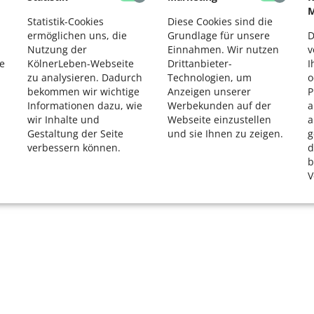
M
K
Statistik-Cookies
Diese Cookies sind die
R
ermöglichen uns, die
Grundlage für unsere
D
Nutzung der
Einnahmen. Wir nutzen
v
e
KölnerLeben-Webseite
Drittanbieter-
I
zu analysieren. Dadurch
Technologien, um
o
bekommen wir wichtige
Anzeigen unserer
P
Informationen dazu, wie
Werbekunden auf der
a
wir Inhalte und
Webseite einzustellen
a
Gestaltung der Seite
und sie Ihnen zu zeigen.
g
verbessern können.
d
b
V