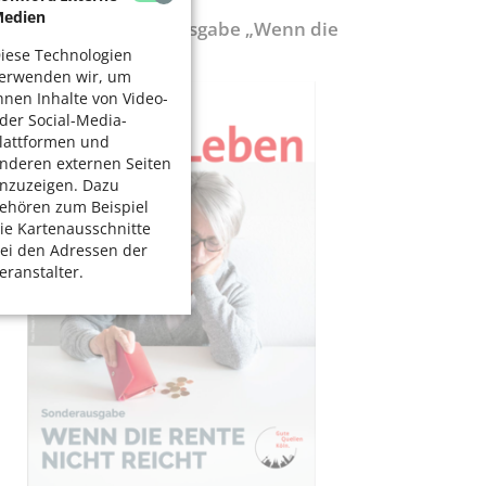
edien
ölnerLeben-Sonderausgabe „Wenn die
ente nicht reicht“
iese Technologien
erwenden wir, um
hnen Inhalte von Video-
der Social-Media-
lattformen und
nderen externen Seiten
nzuzeigen. Dazu
ehören zum Beispiel
ie Kartenausschnitte
ei den Adressen der
eranstalter.