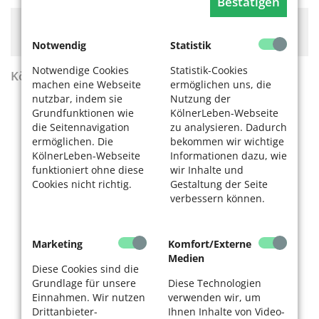
Bestätigen
Hier könnte Werbung stehen, mit der wir uns
finanzieren. Bitte akzeptieren Sie die
Cookie-Meldung
.
Notwendig
Statistik
Notwendige Cookies
Statistik-Cookies
KölnerLeben Sommer 2026
machen eine Webseite
ermöglichen uns, die
nutzbar, indem sie
Nutzung der
Grundfunktionen wie
KölnerLeben-Webseite
die Seitennavigation
zu analysieren. Dadurch
ermöglichen. Die
bekommen wir wichtige
KölnerLeben-Webseite
Informationen dazu, wie
funktioniert ohne diese
wir Inhalte und
Cookies nicht richtig.
Gestaltung der Seite
verbessern können.
Marketing
Komfort/Externe
Medien
Diese Cookies sind die
Grundlage für unsere
Diese Technologien
Einnahmen. Wir nutzen
verwenden wir, um
Drittanbieter-
Ihnen Inhalte von Video-