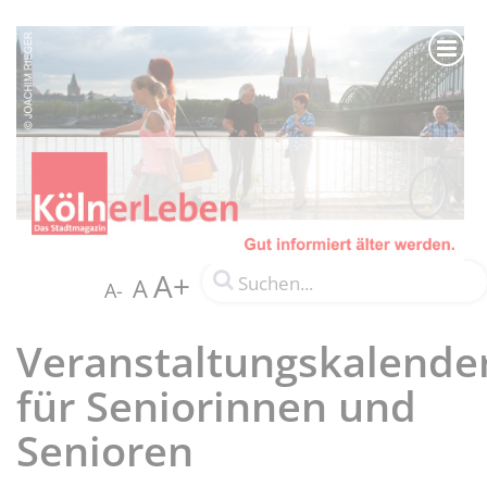
A+
A
A-
Veranstaltungskalende
für Seniorinnen und
Senioren