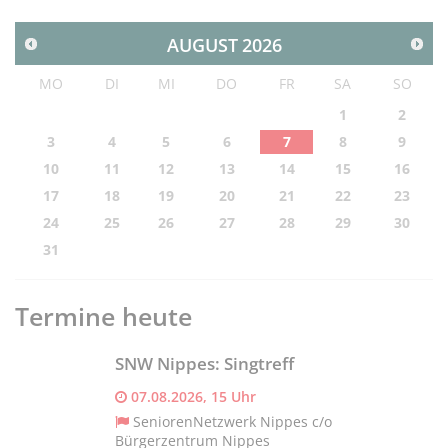
AUGUST
2026
MO
DI
MI
DO
FR
SA
SO
1
2
3
4
5
6
7
8
9
10
11
12
13
14
15
16
17
18
19
20
21
22
23
24
25
26
27
28
29
30
31
Termine heute
SNW Nippes: Singtreff
07.08.2026, 15 Uhr
SeniorenNetzwerk Nippes c/o
Bürgerzentrum Nippes